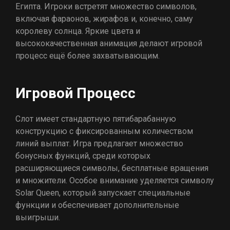
Египта. Игроки встретят множество символов,
включая фараонов, жирафов и, конечно, саму
королеву солнца. Яркие цвета и
высококачественная анимация делают игровой
процесс ещё более захватывающим.
Игровой Процесс
Слот имеет стандартную пятибарабанную
конструкцию с фиксированным количеством
линий выплат. Игра предлагает множество
бонусных функций, среди которых
расширяющиеся символы, бесплатные вращения
и множители. Особое внимание уделяется символу
Solar Queen, который запускает специальные
функции и обеспечивает дополнительные
выигрыши.