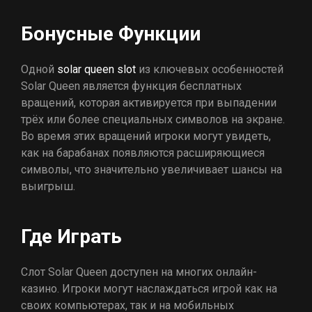
Бонусные Функции
Одной
solar queen slot
из ключевых особенностей
Solar Queen является функция бесплатных
вращений, которая активируется при выпадении
трёх или более специальных символов на экране.
Во время этих вращений игроки могут увидеть,
как на барабанах появляются расширяющиеся
символы, что значительно увеличивает шансы на
выигрыш.
Где Играть
Слот Solar Queen доступен на многих онлайн-
казино. Игроки могут наслаждаться игрой как на
своих компьютерах, так и на мобильных