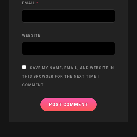
EMAIL
*
WEBSITE
SAVE MY NAME, EMAIL, AND WEBSITE IN
THIS BROWSER FOR THE NEXT TIME I
COMMENT.