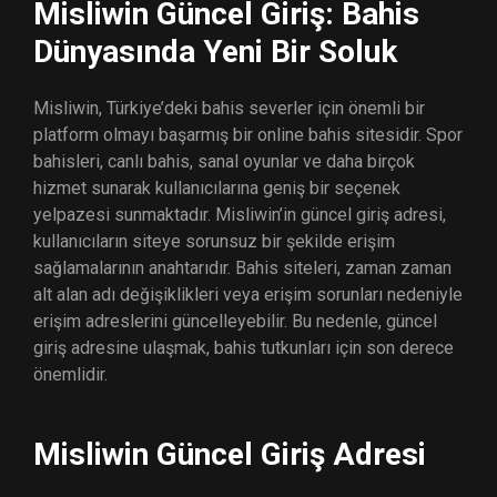
Misliwin Güncel Giriş: Bahis
Dünyasında Yeni Bir Soluk
Misliwin, Türkiye’deki bahis severler için önemli bir
platform olmayı başarmış bir online bahis sitesidir. Spor
bahisleri, canlı bahis, sanal oyunlar ve daha birçok
hizmet sunarak kullanıcılarına geniş bir seçenek
yelpazesi sunmaktadır. Misliwin’in güncel giriş adresi,
kullanıcıların siteye sorunsuz bir şekilde erişim
sağlamalarının anahtarıdır. Bahis siteleri, zaman zaman
alt alan adı değişiklikleri veya erişim sorunları nedeniyle
erişim adreslerini güncelleyebilir. Bu nedenle, güncel
giriş adresine ulaşmak, bahis tutkunları için son derece
önemlidir.
Misliwin Güncel Giriş Adresi