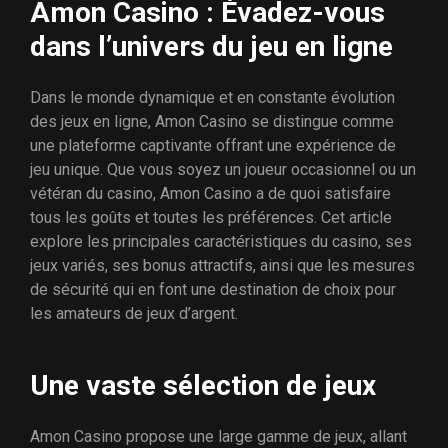
Amon Casino : Évadez-vous
dans l’univers du jeu en ligne
Dans le monde dynamique et en constante évolution
des jeux en ligne, Amon Casino se distingue comme
une plateforme captivante offrant une expérience de
jeu unique. Que vous soyez un joueur occasionnel ou un
vétéran du casino, Amon Casino a de quoi satisfaire
tous les goûts et toutes les préférences. Cet article
explore les principales caractéristiques du casino, ses
jeux variés, ses bonus attractifs, ainsi que les mesures
de sécurité qui en font une destination de choix pour
les amateurs de jeux d’argent.
Une vaste sélection de jeux
Amon Casino propose une large gamme de jeux, allant