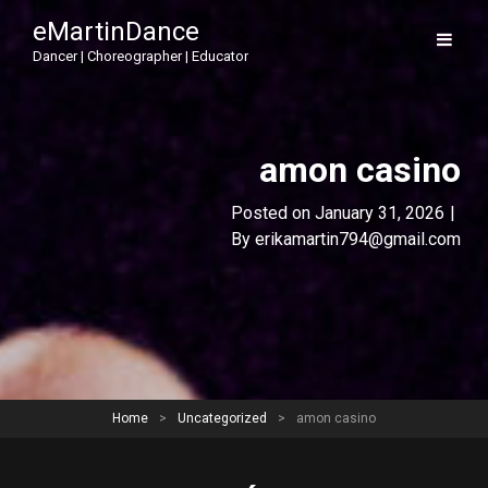
eMartinDance
Dancer | Choreographer | Educator
amon casino
Posted on
January 31, 2026
|
Byline
By
erikamartin794@gmail.com
Home
>
Uncategorized
>
amon casino