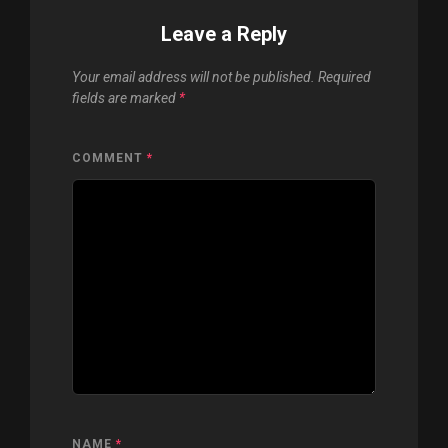
Leave a Reply
Your email address will not be published.
Required
fields are marked
*
COMMENT
*
NAME
*