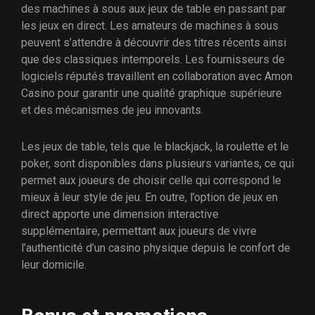
des machines à sous aux jeux de table en passant par
les jeux en direct. Les amateurs de machines à sous
peuvent s’attendre à découvrir des titres récents ainsi
que des classiques intemporels. Les fournisseurs de
logiciels réputés travaillent en collaboration avec Amon
Casino pour garantir une qualité graphique supérieure
et des mécanismes de jeu innovants.
Les jeux de table, tels que le blackjack, la roulette et le
poker, sont disponibles dans plusieurs variantes, ce qui
permet aux joueurs de choisir celle qui correspond le
mieux à leur style de jeu. En outre, l’option de jeux en
direct apporte une dimension interactive
supplémentaire, permettant aux joueurs de vivre
l’authenticité d’un casino physique depuis le confort de
leur domicile.